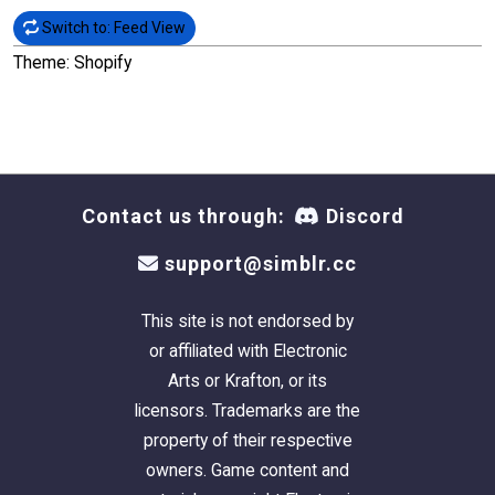
Switch to: Feed View
Theme: Shopify
Contact us through:
Discord
support@simblr.cc
This site is not endorsed by
or affiliated with Electronic
Arts or Krafton, or its
licensors. Trademarks are the
property of their respective
owners. Game content and