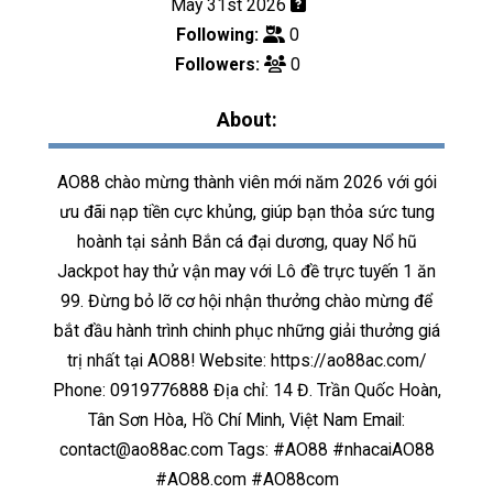
May 31st 2026
Following:
0
Followers:
0
About:
AO88 chào mừng thành viên mới năm 2026 với gói
ưu đãi nạp tiền cực khủng, giúp bạn thỏa sức tung
hoành tại sảnh Bắn cá đại dương, quay Nổ hũ
Jackpot hay thử vận may với Lô đề trực tuyến 1 ăn
99. Đừng bỏ lỡ cơ hội nhận thưởng chào mừng để
bắt đầu hành trình chinh phục những giải thưởng giá
trị nhất tại AO88! Website: https://ao88ac.com/
Phone: 0919776888 Địa chỉ: 14 Đ. Trần Quốc Hoàn,
Tân Sơn Hòa, Hồ Chí Minh, Việt Nam Email:
contact@ao88ac.com Tags: #AO88 #nhacaiAO88
#AO88.com #AO88com