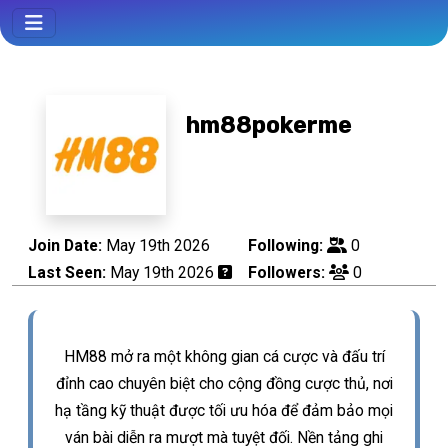
hm88pokerme
Join Date:
May 19th 2026
Following:
0
Last Seen:
May 19th 2026
Followers:
0
HM88 mở ra một không gian cá cược và đấu trí
đỉnh cao chuyên biệt cho cộng đồng cược thủ, nơi
hạ tầng kỹ thuật được tối ưu hóa để đảm bảo mọi
ván bài diễn ra mượt mà tuyệt đối. Nền tảng ghi