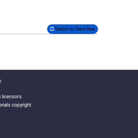
Switch to: Feed View
c
s licensors.
rials copyright