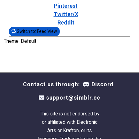
Pinterest
Twitter/X
Reddit
Switch to: Feed View
Theme: Default
Contact us through:
Discord
support@simblr.cc
This site is not endorsed by
or affiliated with Electronic
Arts or Krafton, or its
licensors. Trademarks are the