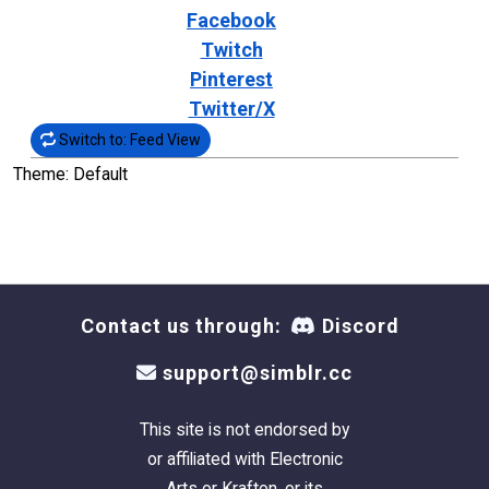
Facebook
Twitch
Pinterest
Twitter/X
Switch to: Feed View
Theme: Default
Contact us through:
Discord
support@simblr.cc
This site is not endorsed by
or affiliated with Electronic
Arts or Krafton, or its