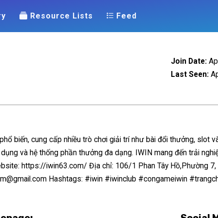
ry
Resource Lists
Feed
Join Date:
Apr
Last Seen:
Ap
 biến, cung cấp nhiều trò chơi giải trí như bài đổi thưởng, slot 
ử dụng và hệ thống phần thưởng đa dạng. IWIN mang đến trải nghiệm g
bsite: https://iwin63.com/ Địa chỉ: 106/1 Phan Tây Hồ,Phường 7, 
m@gmail.com Hashtags: #iwin #iwinclub #congameiwin #trangchu