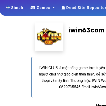
Simblr
Games
Dead Site Reposito
iwin63com
IWIN CLUB là một cổng game trực tuyến phổ
người chơi nhờ giao diện thân thiện, dễ s
thoại và máy tính. Thương hiệu: IWIN We
0829735545 Email: iwin63co