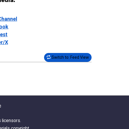
Media:
Channel
ook
rest
er/X
Switch to: Feed View
c
s licensors.
rials copyright