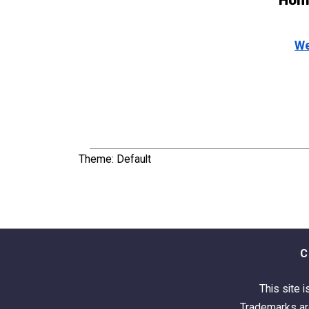
Hom
We
Theme: Default
C
This site i
Trademarks are