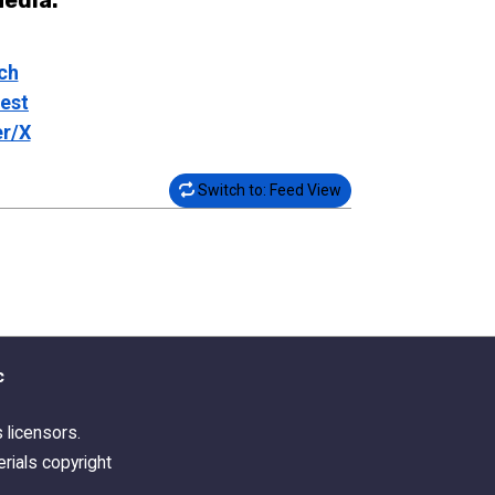
Media:
ch
rest
er/X
Switch to: Feed View
c
s licensors.
rials copyright