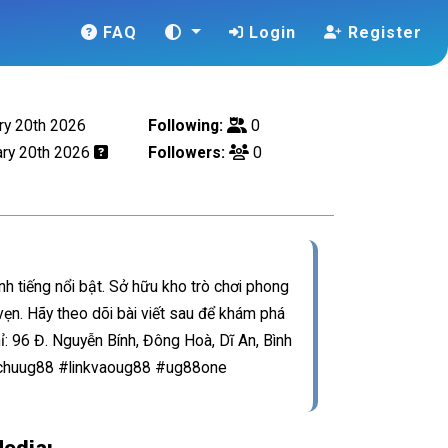
FAQ
Login
Register
ry 20th 2026
Following:
0
ry 20th 2026
Followers:
0
 tiếng nổi bật. Sở hữu kho trò chơi phong
vẹn. Hãy theo dõi bài viết sau để khám phá
: 96 Đ. Nguyễn Bính, Đông Hoà, Dĩ An, Bình
gchuug88 #linkvaoug88 #ug88one