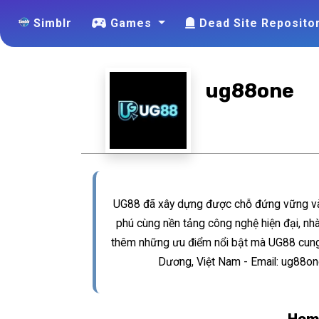
Simblr
Games
Dead Site Reposito
ug88one
UG88 đã xây dựng được chỗ đứng vững vàng
phú cùng nền tảng công nghệ hiện đại, nhà
thêm những ưu điểm nổi bật mà UG88 cung c
Dương, Việt Nam - Email: ug88