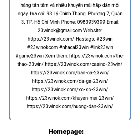
hàng tận tâm và nhiều khuyến mãi hấp dẫn mỗi
ngày. Địa chỉ: 93 Lý Chính Thắng, Phường 7, Quận
3, TP. Hồ Chí Minh Phone: 0983939399 Email:
23winok@gmail.com Website:
https://23winok.com/ Hastags: #23win
#23winokcom #nhacai23win #link23win
#game23win Xem thêm: https://23winok.com/the-
thao-23win/ https://23winok.com/casino-23win/
https://23winok.com/ban-ca-23win/
https://23winok.com/da-ga-23win/
https://23winok.com/xo-so-23win/
https://23winok.com/khuyen-mai-23win/
https://23winok.com/huong-dan-23win/
Homepage: