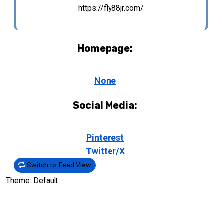
https://fly88jr.com/
Homepage:
None
Social Media:
Pinterest
Twitter/X
Switch to: Feed View
Theme: Default