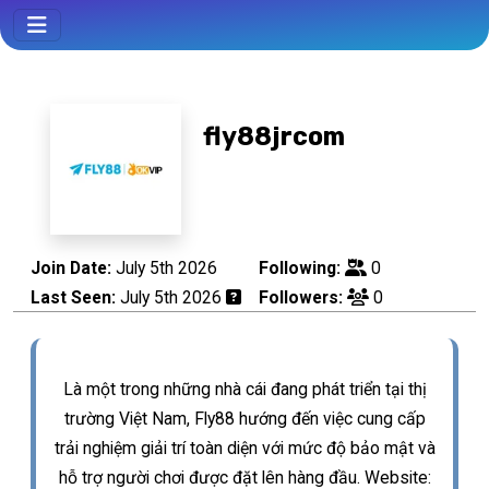
fly88jrcom
Join Date:
July 5th 2026
Following:
0
Last Seen:
July 5th 2026
Followers:
0
Là một trong những nhà cái đang phát triển tại thị
trường Việt Nam, Fly88 hướng đến việc cung cấp
trải nghiệm giải trí toàn diện với mức độ bảo mật và
hỗ trợ người chơi được đặt lên hàng đầu. Website: