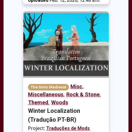
Uploaded
Feb. 12, 2026, 12:48 a.m.
,
Misc
The Sims Medieval
,
,
Miscellaneous
Rock & Stone
,
Themed
Woods
Winter Localization
(Tradução PT-BR)
Project:
Traduções de Mods