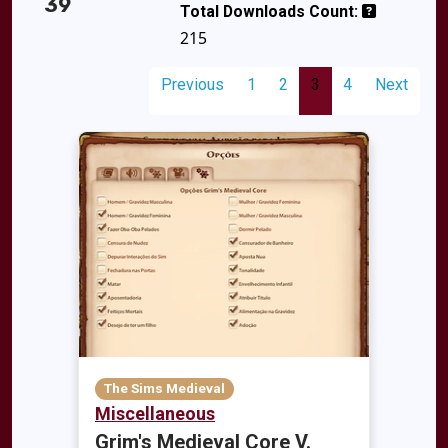
39
Total Downloads Count:
215
Previous
1
2
3
4
Next
The Sims Medieval
Miscellaneous
Grim's Medieval Core V.