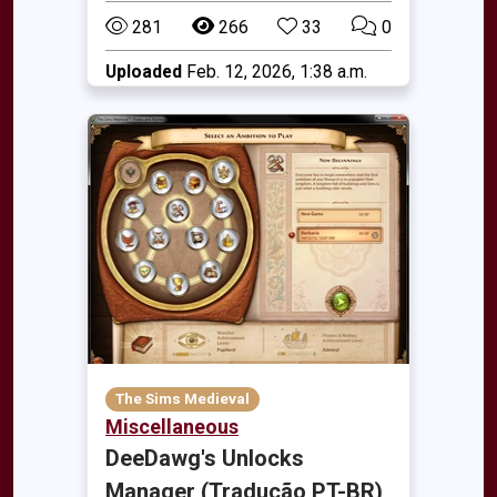
281
266
33
0
Uploaded
Feb. 12, 2026, 1:38 a.m.
The Sims Medieval
Miscellaneous
DeeDawg's Unlocks
Manager (Tradução PT-BR)