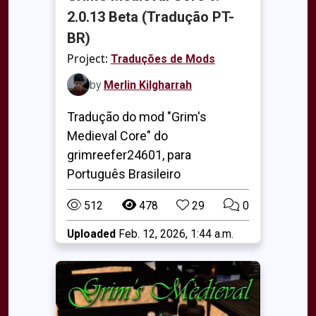
2.0.13 Beta (Tradução PT-
BR)
Project:
Traduções de Mods
by
Merlin Kilgharrah
Tradução do mod "Grim's
Medieval Core" do
grimreefer24601, para
Português Brasileiro
512
478
29
0
Uploaded
Feb. 12, 2026, 1:44 a.m.