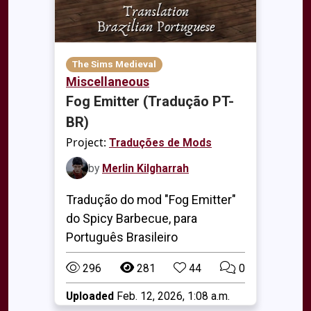
The Sims Medieval
Miscellaneous
Fog Emitter (Tradução PT-
BR)
Project:
Traduções de Mods
by
Merlin Kilgharrah
Tradução do mod "Fog Emitter"
do Spicy Barbecue, para
Português Brasileiro
296
281
44
0
Uploaded
Feb. 12, 2026, 1:08 a.m.