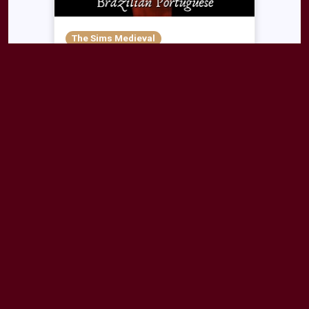
The Sims Medieval
,
Miscellaneous
Poses &
Animations
TSM Pose Player (Tradução
PT-BR)
Project:
Traduções de Mods
by
Merlin Kilgharrah
Tradução do mod "TSM Pose
Player" da Maria Cherry, para
Português Brasileiro
243
230
26
0
Uploaded
Feb. 12, 2026, 12:30 a.m.