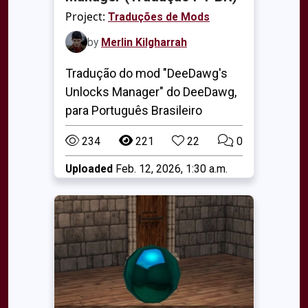
Project:
Traduções de Mods
by
Merlin Kilgharrah
Tradução do mod "DeeDawg's
Unlocks Manager" do DeeDawg,
para Português Brasileiro
234
221
22
0
Uploaded
Feb. 12, 2026, 1:30 a.m.