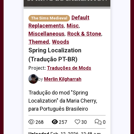
Default
The Sims Medieval
,
,
Replacements
Misc
,
,
Miscellaneous
Rock & Stone
,
Themed
Woods
Spring Localization
(Tradução PT-BR)
Project:
Traduções de Mods
by
Merlin Kilgharrah
Tradução do mod "Spring
Localization" da Maria Cherry,
para Português Brasileiro
268
257
30
0